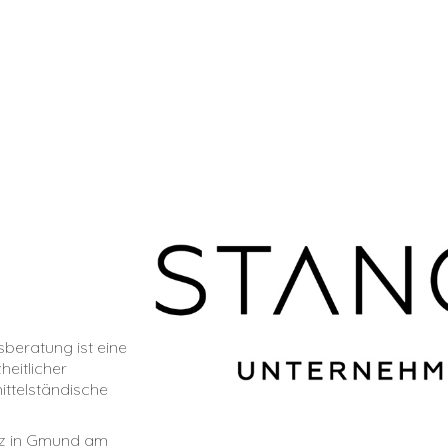
beratung ist eine
eitlicher
ittelständische
tz in Gmund am